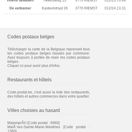
Hoeve dewalleff
Tikkelsteeg 13
3770 RIEMST
012/23.70.89
De eetkamer
Kasteelstraat 26
3770 RIEMST
012/24.13.31
Codes postaux belges
Télécharger la carte de la Belgique reprenant tous
les codes postaux belges classés par commune.
Ayez toujours à portée de main les codes postaux
belges.
Cliquer ici pour avoir plus d'infos.
Restaurants et hôtels
Code-postal.be, c'est aussi la liste des restaurants,
des hôtels et autres commerces dans votre quartier.
Villes choisies au hasard
MalemprÃ©
[Code postal : 6960]
MalÃ¨ves-Sainte-Marie-Wastines
[Code postal :
1360]