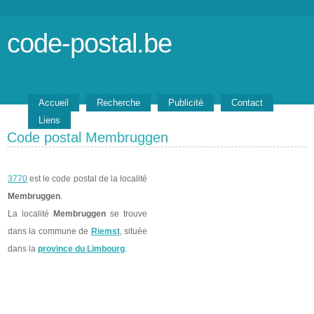
code-postal.be
Accueil
Recherche
Publicité
Contact
Liens
Code postal Membruggen
3770
est le code postal de la localité
Membruggen
.
La localité
Membruggen
se trouve
dans la commune de
Riemst
, située
dans la
province du Limbourg
.