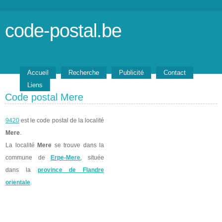
code-postal.be
Accueil
Recherche
Publicité
Contact
Liens
Code postal Mere
9420
est le code postal de la localité
Mere
.
La localité
Mere
se trouve dans la
commune de
Erpe-Mere
, située
dans la
province de Flandre
orientale
.