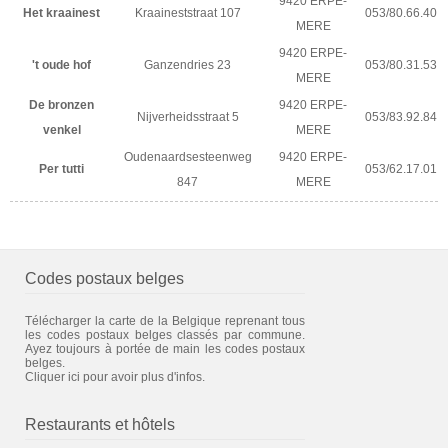
9420 ERPE-
Het kraainest
Kraaineststraat 107
053/80.66.40
MERE
9420 ERPE-
't oude hof
Ganzendries 23
053/80.31.53
MERE
De bronzen
9420 ERPE-
Nijverheidsstraat 5
053/83.92.84
venkel
MERE
Oudenaardsesteenweg
9420 ERPE-
Per tutti
053/62.17.01
847
MERE
Codes postaux belges
Télécharger la carte de la Belgique reprenant tous
les codes postaux belges classés par commune.
Ayez toujours à portée de main les codes postaux
belges.
Cliquer ici pour avoir plus d'infos.
Restaurants et hôtels