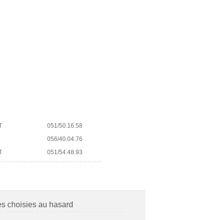
T
051/50.16.58
M
056/40.04.76
T
051/54.48.93
es choisies au hasard