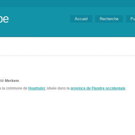
be
Accueil
Recherche
Pu
lité
Merkem
.
ns la commune de
Houthulst
, située dans la
province de Flandre occidentale
.