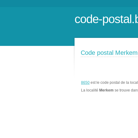
code-postal.
Code postal Merkem
8650
est le code postal de la loca
La localité
Merkem
se trouve da