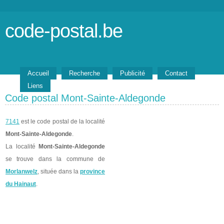
code-postal.be
Accueil
Recherche
Publicité
Contact
Liens
Code postal Mont-Sainte-Aldegonde
7141
est le code postal de la localité
Mont-Sainte-Aldegonde
.
La localité
Mont-Sainte-Aldegonde
se trouve dans la commune de
Morlanwelz
, située dans la
province
du Hainaut
.