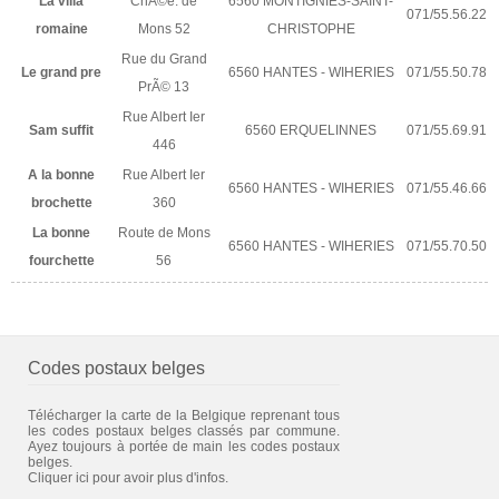
La villa
ChÃ©e. de
6560 MONTIGNIES-SAINT-
071/55.56.22
romaine
Mons 52
CHRISTOPHE
Rue du Grand
Le grand pre
6560 HANTES - WIHERIES
071/55.50.78
PrÃ© 13
Rue Albert Ier
Sam suffit
6560 ERQUELINNES
071/55.69.91
446
A la bonne
Rue Albert Ier
6560 HANTES - WIHERIES
071/55.46.66
brochette
360
La bonne
Route de Mons
6560 HANTES - WIHERIES
071/55.70.50
fourchette
56
Codes postaux belges
Télécharger la carte de la Belgique reprenant tous
les codes postaux belges classés par commune.
Ayez toujours à portée de main les codes postaux
belges.
Cliquer ici pour avoir plus d'infos.