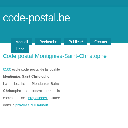
code-postal.be
Accueil
Recherche
Publicité
Contact
Liens
Code postal Montignies-Saint-Christophe
6560
est le code postal de la localité
Montignies-Saint-Christophe
.
La localité
Montignies-Saint-
Christophe
se trouve dans la
commune de
Erquelinnes
, située
dans la
province du Hainaut
.