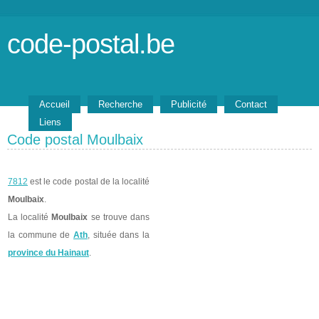
code-postal.be
Accueil
Recherche
Publicité
Contact
Liens
Code postal Moulbaix
7812
est le code postal de la localité
Moulbaix
.
La localité
Moulbaix
se trouve dans
la commune de
Ath
, située dans la
province du Hainaut
.