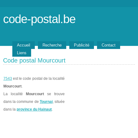
code-postal.be
Accueil
Recherche
Publicité
Contact
Liens
Code postal Mourcourt
7543
est le code postal de la localité
Mourcourt
.
La localité
Mourcourt
se trouve
dans la commune de
Tournai
, située
dans la
province du Hainaut
.