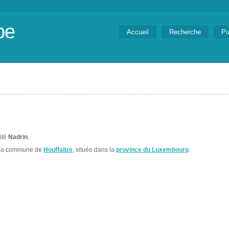
be
Accueil
Recherche
Pu
lité
Nadrin
.
 la commune de
Houffalize
, située dans la
province du Luxembourg
.