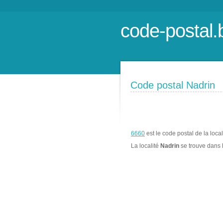
code-postal.
Code postal Nadrin
6660
est le code postal de la loca
La localité
Nadrin
se trouve dans