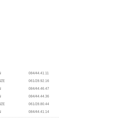
N
084/44.41.11
IZE
061/28.92.16
N
084/44.46.47
N
084/44.44.36
IZE
061/28.80.44
N
084/44.41.14