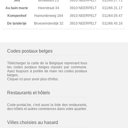
Sint
Broekkant 23
3910 NEERPELT
011/66.27.71
Au bain marie
Heerstraat 34
3910 NEERPELT
011/66.31.17
Kompenhof
Hamonterweg 164
3910 NEERPELT
011/64.05.47
De landerije
Broeseinderdijk 32
3910 NEERPELT
011/66.45.16
Codes postaux belges
Télécharger la carte de la Belgique reprenant tous
les codes postaux belges classés par commune.
Ayez toujours à portée de main les codes postaux
belges.
Cliquer ici pour avoir plus d'infos.
Restaurants et hôtels
Code-postal.be, c'est aussi la liste des restaurants,
des hôtels et autres commerces dans votre quartier.
Villes choisies au hasard