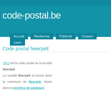
code-postal.be
Accueil
Recherche
Publicité
Contact
Liens
Code postal Neerpelt
3910
est le code postal de la localité
Neerpelt
.
La localité
Neerpelt
se trouve dans
la commune de
Neerpelt
, située
dans la
province du Limbourg
.