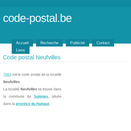
code-postal.be
Accueil
Recherche
Publicité
Contact
Liens
Code postal Neufvilles
7063
est le code postal de la localité
Neufvilles
.
La localité
Neufvilles
se trouve dans
la commune de
Soignies
, située
dans la
province du Hainaut
.