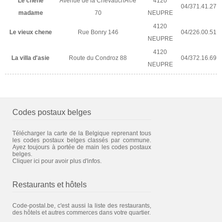
Le chene
Avenue de la ChevauchÃ©e
4120
04/371.41.27
madame
70
NEUPRE
4120
Le vieux chene
Rue Bonry 146
04/226.00.51
NEUPRE
4120
La villa d'asie
Route du Condroz 88
04/372.16.69
NEUPRE
Codes postaux belges
Télécharger la carte de la Belgique reprenant tous
les codes postaux belges classés par commune.
Ayez toujours à portée de main les codes postaux
belges.
Cliquer ici pour avoir plus d'infos.
Restaurants et hôtels
Code-postal.be, c'est aussi la liste des restaurants,
des hôtels et autres commerces dans votre quartier.