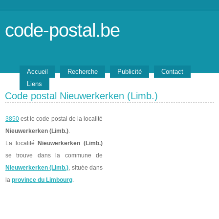
code-postal.be
Accueil
Recherche
Publicité
Contact
Liens
Code postal Nieuwerkerken (Limb.)
3850
est le code postal de la localité
Nieuwerkerken (Limb.)
.
La localité
Nieuwerkerken (Limb.)
se trouve dans la commune de
Nieuwerkerken (Limb.)
, située dans
la
province du Limbourg
.