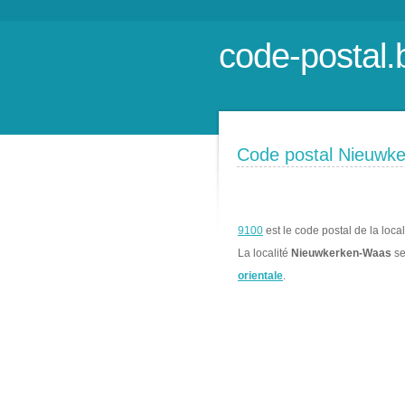
code-postal.
Code postal Nieuwk
9100
est le code postal de la loca
La localité
Nieuwkerken-Waas
se
orientale
.