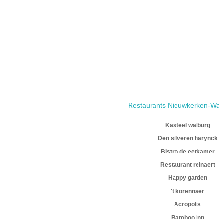
Restaurants Nieuwkerken-W
Kasteel walburg
Den silveren harynck
Bistro de eetkamer
Restaurant reinaert
Happy garden
't korennaer
Acropolis
Bamboo inn