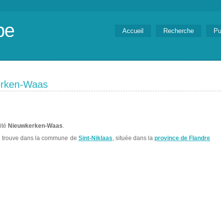
be
Accueil
Recherche
Pu
erken-Waas
lité
Nieuwkerken-Waas
.
 trouve dans la commune de
Sint-Niklaas
, située dans la
province de Flandre