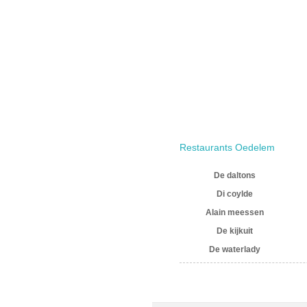
Restaurants Oedelem
De daltons
Di coylde
Alain meessen
De kijkuit
De waterlady