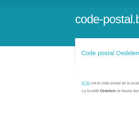
code-postal.
Code postal Oedele
8730
est le code postal de la loca
La localité
Oedelem
se trouve da