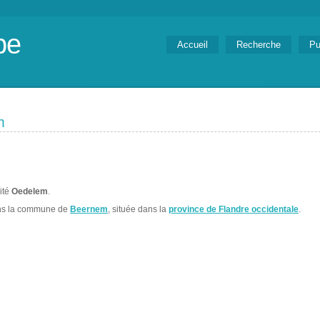
be
Accueil
Recherche
Pu
m
lité
Oedelem
.
ns la commune de
Beernem
, située dans la
province de Flandre occidentale
.