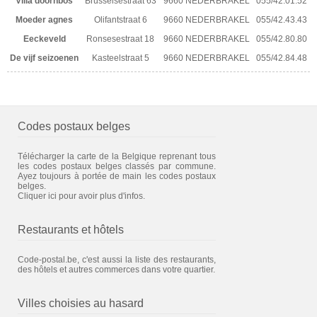
Villa doornbos
Brusselsestraat 63
9660 NEDERBRAKEL
055/42.01.52
Moeder agnes
Olifantstraat 6
9660 NEDERBRAKEL
055/42.43.43
Eeckeveld
Ronsesestraat 18
9660 NEDERBRAKEL
055/42.80.80
De vijf seizoenen
Kasteelstraat 5
9660 NEDERBRAKEL
055/42.84.48
Codes postaux belges
Télécharger la carte de la Belgique reprenant tous
les codes postaux belges classés par commune.
Ayez toujours à portée de main les codes postaux
belges.
Cliquer ici pour avoir plus d'infos.
Restaurants et hôtels
Code-postal.be, c'est aussi la liste des restaurants,
des hôtels et autres commerces dans votre quartier.
Villes choisies au hasard