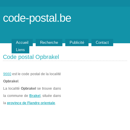
code-postal.be
Accueil
Recherche
Publicité
Contact
Liens
Code postal Opbrakel
9660
est le code postal de la localité
Opbrakel
.
La localité
Opbrakel
se trouve dans
la commune de
Brakel
, située dans
la
province de Flandre orientale
.