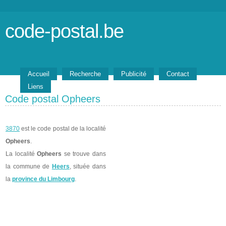
code-postal.be
Accueil
Recherche
Publicité
Contact
Liens
Code postal Opheers
3870
est le code postal de la localité
Opheers
.
La localité
Opheers
se trouve dans
la commune de
Heers
, située dans
la
province du Limbourg
.