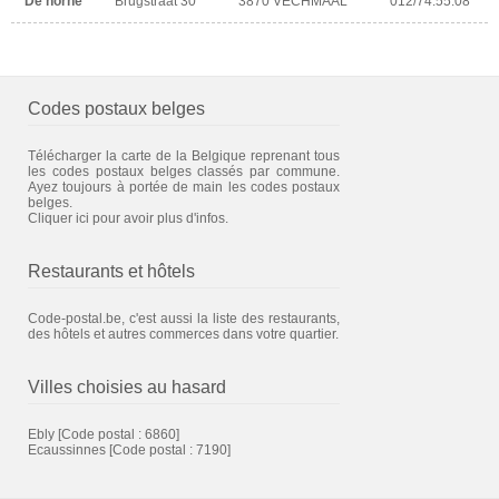
De horne
Brugstraat 30
3870 VECHMAAL
012/74.55.08
Codes postaux belges
Télécharger la carte de la Belgique reprenant tous
les codes postaux belges classés par commune.
Ayez toujours à portée de main les codes postaux
belges.
Cliquer ici pour avoir plus d'infos.
Restaurants et hôtels
Code-postal.be, c'est aussi la liste des restaurants,
des hôtels et autres commerces dans votre quartier.
Villes choisies au hasard
Ebly
[Code postal : 6860]
Ecaussinnes
[Code postal : 7190]