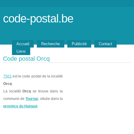
code-postal.be
Accueil
Recherche
Publicité
Contact
Liens
Code postal Orcq
7501
est le code postal de la localité
Orcq
.
La localité
Orcq
se trouve dans la
commune de
Tournai
, située dans la
province du Hainaut
.