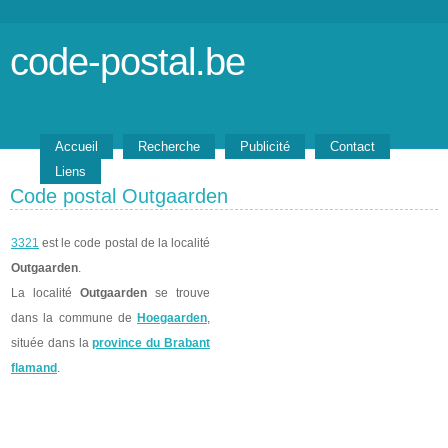
code-postal.be
Accueil
Recherche
Publicité
Contact
Liens
Code postal Outgaarden
3321
est le code postal de la localité
Outgaarden
.
La localité
Outgaarden
se trouve
dans la commune de
Hoegaarden
,
située dans la
province du Brabant
flamand
.