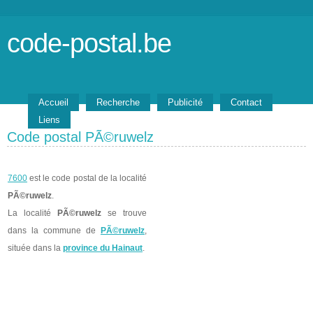
code-postal.be
Accueil
Recherche
Publicité
Contact
Liens
Code postal PÃ©ruwelz
7600
est le code postal de la localité
PÃ©ruwelz
.
La localité
PÃ©ruwelz
se trouve
dans la commune de
PÃ©ruwelz
,
située dans la
province du Hainaut
.