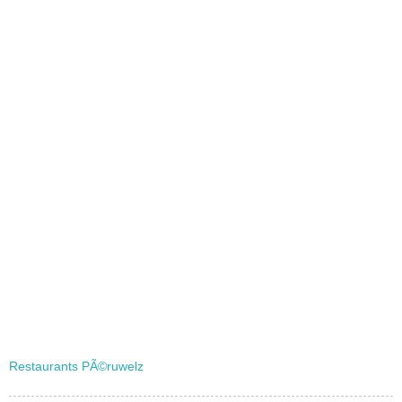
Restaurants PÃ©ruwelz