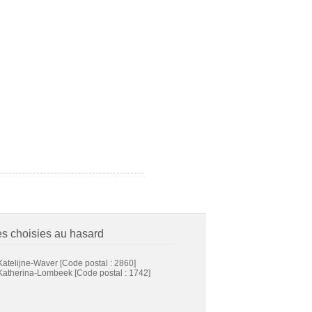
es choisies au hasard
Katelijne-Waver
[Code postal : 2860]
-Katherina-Lombeek
[Code postal : 1742]