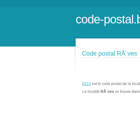
code-postal.
Code postal RÃ¨ves
6210
est le code postal de la loca
La localité
RÃ¨ves
se trouve dan