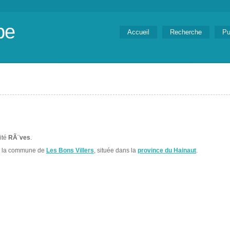
be
Accueil
Recherche
Pu
lité
RÃ¨ves
.
s la commune de
Les Bons Villers
, située dans la
province du Hainaut
.