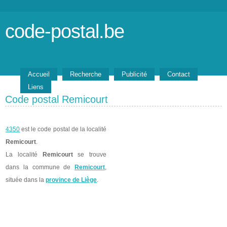
code-postal.be
Accueil
Recherche
Publicité
Contact
Liens
Code postal Remicourt
4350
est le code postal de la localité
Remicourt
.
La localité
Remicourt
se trouve
dans la commune de
Remicourt
,
située dans la
province de Liège
.