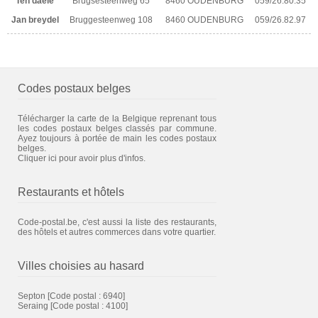
Ten daele
Brugsesteenweg 65
8460 OUDENBURG
059/26.80.35
Jan breydel
Bruggesteenweg 108
8460 OUDENBURG
059/26.82.97
Codes postaux belges
Télécharger la carte de la Belgique reprenant tous
les codes postaux belges classés par commune.
Ayez toujours à portée de main les codes postaux
belges.
Cliquer ici pour avoir plus d'infos.
Restaurants et hôtels
Code-postal.be, c'est aussi la liste des restaurants,
des hôtels et autres commerces dans votre quartier.
Villes choisies au hasard
Septon
[Code postal : 6940]
Seraing
[Code postal : 4100]