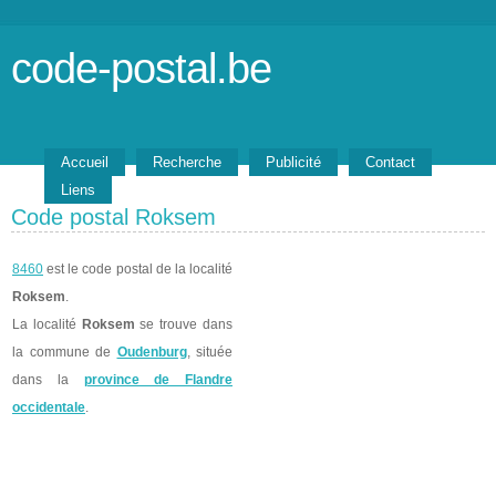
code-postal.be
Accueil
Recherche
Publicité
Contact
Liens
Code postal Roksem
8460
est le code postal de la localité
Roksem
.
La localité
Roksem
se trouve dans
la commune de
Oudenburg
, située
dans la
province de Flandre
occidentale
.