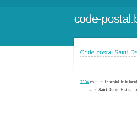
code-postal.
Code postal Saint-De
7034
est le code postal de la loca
La localité
Saint-Denis (Ht.)
se tr