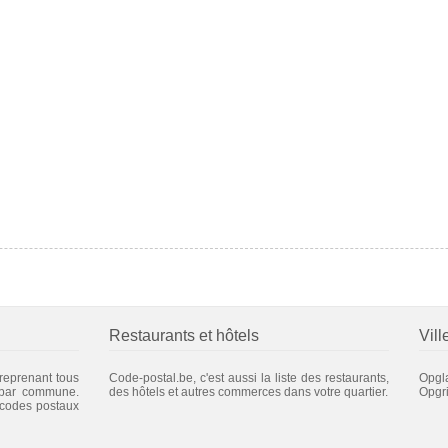
Restaurants et hôtels
Vill
 reprenant tous
Code-postal.be, c'est aussi la liste des restaurants,
Opgl
 par commune.
des hôtels et autres commerces dans votre quartier.
Opgr
 codes postaux