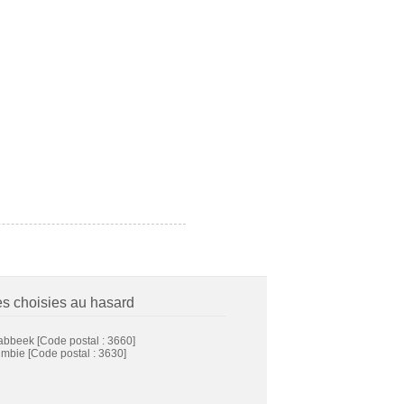
es choisies au hasard
abbeek
[Code postal : 3660]
imbie
[Code postal : 3630]