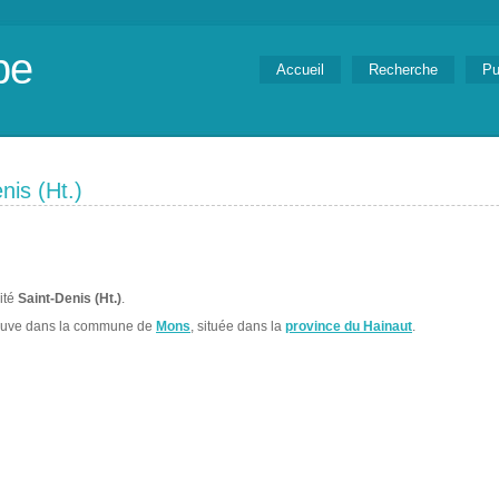
be
Accueil
Recherche
Pu
nis (Ht.)
lité
Saint-Denis (Ht.)
.
ouve dans la commune de
Mons
, située dans la
province du Hainaut
.