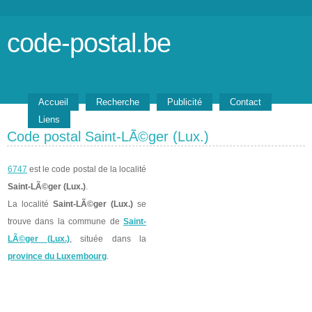
code-postal.be
Accueil
Recherche
Publicité
Contact
Liens
Code postal Saint-LÃ©ger (Lux.)
6747
est le code postal de la localité
Saint-LÃ©ger (Lux.)
.
La localité
Saint-LÃ©ger (Lux.)
se
trouve dans la commune de
Saint-
LÃ©ger (Lux.)
, située dans la
province du Luxembourg
.