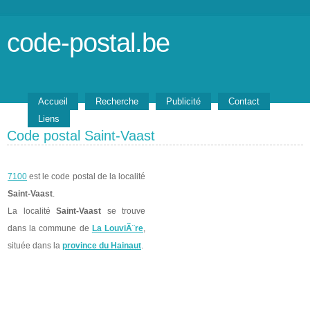
code-postal.be
Accueil
Recherche
Publicité
Contact
Liens
Code postal Saint-Vaast
7100
est le code postal de la localité
Saint-Vaast
.
La localité
Saint-Vaast
se trouve
dans la commune de
La LouviÃ¨re
,
située dans la
province du Hainaut
.