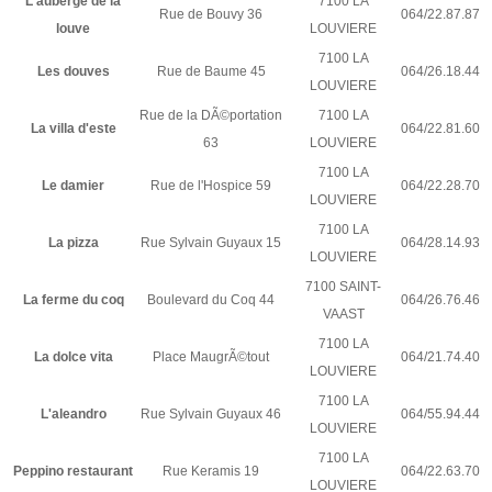
L'auberge de la
7100 LA
Rue de Bouvy 36
064/22.87.87
louve
LOUVIERE
7100 LA
Les douves
Rue de Baume 45
064/26.18.44
LOUVIERE
Rue de la DÃ©portation
7100 LA
La villa d'este
064/22.81.60
63
LOUVIERE
7100 LA
Le damier
Rue de l'Hospice 59
064/22.28.70
LOUVIERE
7100 LA
La pizza
Rue Sylvain Guyaux 15
064/28.14.93
LOUVIERE
7100 SAINT-
La ferme du coq
Boulevard du Coq 44
064/26.76.46
VAAST
7100 LA
La dolce vita
Place MaugrÃ©tout
064/21.74.40
LOUVIERE
7100 LA
L'aleandro
Rue Sylvain Guyaux 46
064/55.94.44
LOUVIERE
7100 LA
Peppino restaurant
Rue Keramis 19
064/22.63.70
LOUVIERE