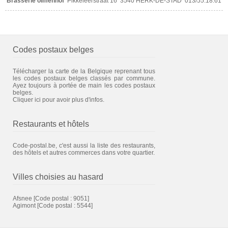
Brasserie olmenhof
Pikkeleerstraat 16
3540 HERK-DE-STAD
013/55.18.61
Codes postaux belges
Télécharger la carte de la Belgique reprenant tous
les codes postaux belges classés par commune.
Ayez toujours à portée de main les codes postaux
belges.
Cliquer ici pour avoir plus d'infos.
Restaurants et hôtels
Code-postal.be, c'est aussi la liste des restaurants,
des hôtels et autres commerces dans votre quartier.
Villes choisies au hasard
Afsnee
[Code postal : 9051]
Agimont
[Code postal : 5544]