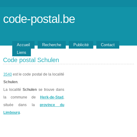
code-postal.be
Accueil
Recherche
Publicité
Contact
Liens
Code postal Schulen
3540
est le code postal de la localité
Schulen
.
La localité
Schulen
se trouve dans
la commune de
Herk-de-Stad
,
située dans la
province du
Limbourg
.