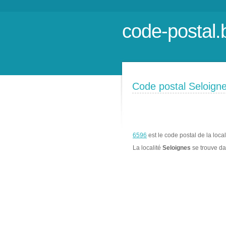
code-postal.
Code postal Seloign
6596
est le code postal de la loca
La localité
Seloignes
se trouve d