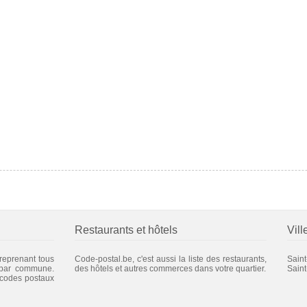
Restaurants et hôtels
Vill
 reprenant tous
Code-postal.be, c'est aussi la liste des restaurants,
Sain
 par commune.
des hôtels et autres commerces dans votre quartier.
Sain
 codes postaux