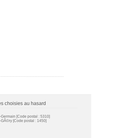
es choisies au hasard
t-Germain
[Code postal : 5310]
t-GÃ©ry
[Code postal : 1450]