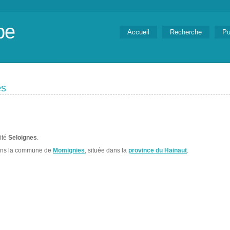
be
Accueil
Recherche
Pu
es
lité
Seloignes
.
ans la commune de
Momignies
, située dans la
province du Hainaut
.