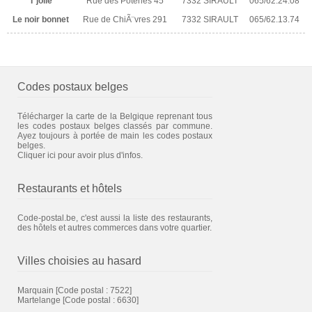
T'jolle
Rue des Poteries 45
7332 SIRAULT
065/62.24.08
Le noir bonnet
Rue de ChiÃ¨vres 291
7332 SIRAULT
065/62.13.74
Codes postaux belges
Télécharger la carte de la Belgique reprenant tous
les codes postaux belges classés par commune.
Ayez toujours à portée de main les codes postaux
belges.
Cliquer ici pour avoir plus d'infos.
Restaurants et hôtels
Code-postal.be, c'est aussi la liste des restaurants,
des hôtels et autres commerces dans votre quartier.
Villes choisies au hasard
Marquain
[Code postal : 7522]
Martelange
[Code postal : 6630]