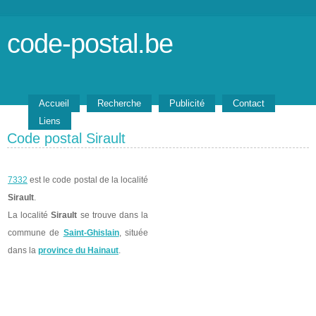
code-postal.be
Accueil
Recherche
Publicité
Contact
Liens
Code postal Sirault
7332
est le code postal de la localité
Sirault
.
La localité
Sirault
se trouve dans la
commune de
Saint-Ghislain
, située
dans la
province du Hainaut
.