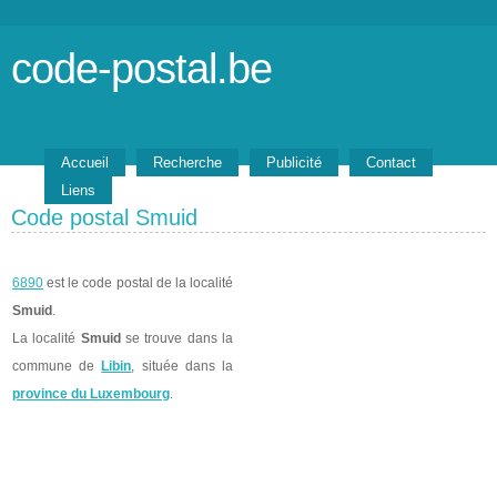
code-postal.be
Accueil
Recherche
Publicité
Contact
Liens
Code postal Smuid
6890
est le code postal de la localité
Smuid
.
La localité
Smuid
se trouve dans la
commune de
Libin
, située dans la
province du Luxembourg
.