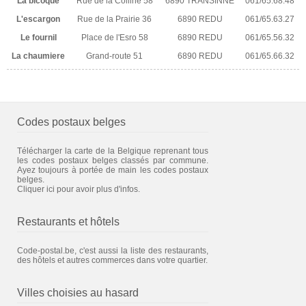
La bicoque
Rue de la Colline 58
6890 TRANSINNE
061/65.68.48
L'escargon
Rue de la Prairie 36
6890 REDU
061/65.63.27
Le fournil
Place de l'Esro 58
6890 REDU
061/65.56.32
La chaumiere
Grand-route 51
6890 REDU
061/65.66.32
Codes postaux belges
Télécharger la carte de la Belgique reprenant tous
les codes postaux belges classés par commune.
Ayez toujours à portée de main les codes postaux
belges.
Cliquer ici pour avoir plus d'infos.
Restaurants et hôtels
Code-postal.be, c'est aussi la liste des restaurants,
des hôtels et autres commerces dans votre quartier.
Villes choisies au hasard