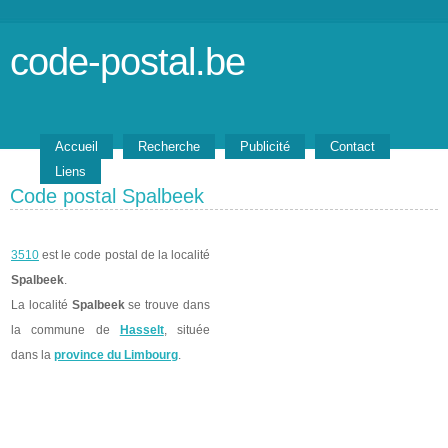
code-postal.be
Accueil
Recherche
Publicité
Contact
Liens
Code postal Spalbeek
3510
est le code postal de la localité
Spalbeek
.
La localité
Spalbeek
se trouve dans
la commune de
Hasselt
, située
dans la
province du Limbourg
.