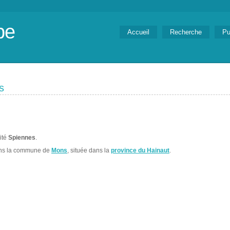
be
Accueil
Recherche
Pu
s
lité
Spiennes
.
ans la commune de
Mons
, située dans la
province du Hainaut
.