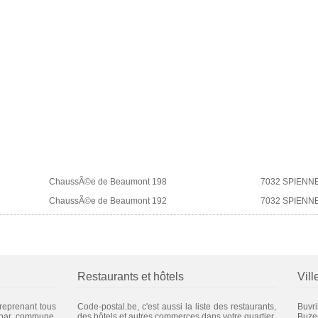
ChaussÃ©e de Beaumont 198
7032 SPIENN
ChaussÃ©e de Beaumont 192
7032 SPIENN
Restaurants et hôtels
Vill
 reprenant tous
Code-postal.be, c'est aussi la liste des restaurants,
Buvr
 par commune.
des hôtels et autres commerces dans votre quartier.
Buze