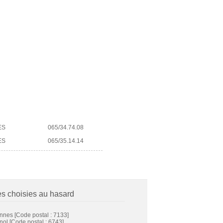
ES
065/34.74.08
ES
065/35.14.14
es choisies au hasard
innes
[Code postal : 7133]
nol
[Code postal : 6743]