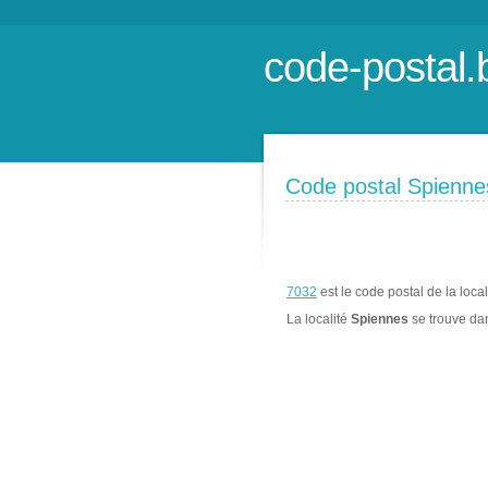
code-postal.
Code postal Spienne
7032
est le code postal de la loca
La localité
Spiennes
se trouve d