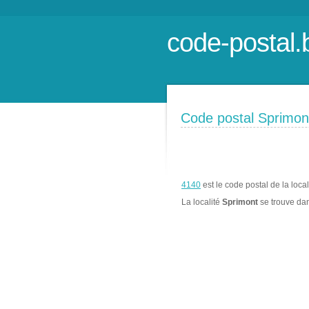
code-postal.
Code postal Sprimon
4140
est le code postal de la loca
La localité
Sprimont
se trouve d