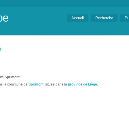
be
Accueil
Recherche
Pu
t
lité
Sprimont
.
ans la commune de
Sprimont
, située dans la
province de Liège
.