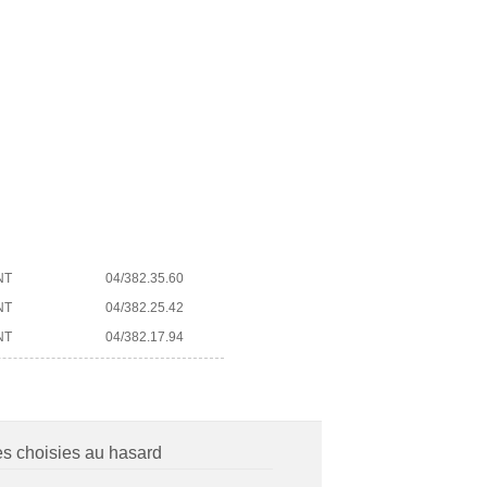
NT
04/382.35.60
NT
04/382.25.42
NT
04/382.17.94
es choisies au hasard