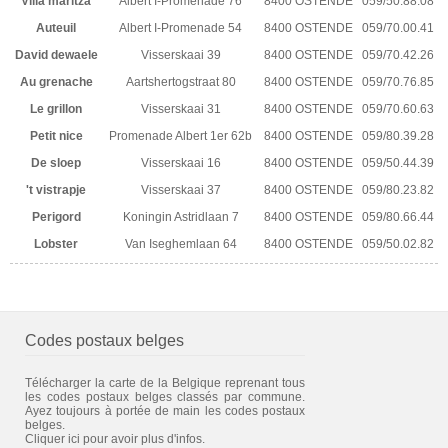
Villa maritza
Albert I-Promenade 76
8400 OSTENDE
059/50.88.08
Auteuil
Albert I-Promenade 54
8400 OSTENDE
059/70.00.41
David dewaele
Visserskaai 39
8400 OSTENDE
059/70.42.26
Au grenache
Aartshertogstraat 80
8400 OSTENDE
059/70.76.85
Le grillon
Visserskaai 31
8400 OSTENDE
059/70.60.63
Petit nice
Promenade Albert 1er 62b
8400 OSTENDE
059/80.39.28
De sloep
Visserskaai 16
8400 OSTENDE
059/50.44.39
't vistrapje
Visserskaai 37
8400 OSTENDE
059/80.23.82
Perigord
Koningin Astridlaan 7
8400 OSTENDE
059/80.66.44
Lobster
Van Iseghemlaan 64
8400 OSTENDE
059/50.02.82
Codes postaux belges
Télécharger la carte de la Belgique reprenant tous
les codes postaux belges classés par commune.
Ayez toujours à portée de main les codes postaux
belges.
Cliquer ici pour avoir plus d'infos.