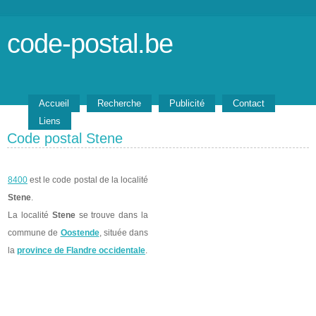
code-postal.be
Accueil
Recherche
Publicité
Contact
Liens
Code postal Stene
8400
est le code postal de la localité
Stene
.
La localité
Stene
se trouve dans la
commune de
Oostende
, située dans
la
province de Flandre occidentale
.