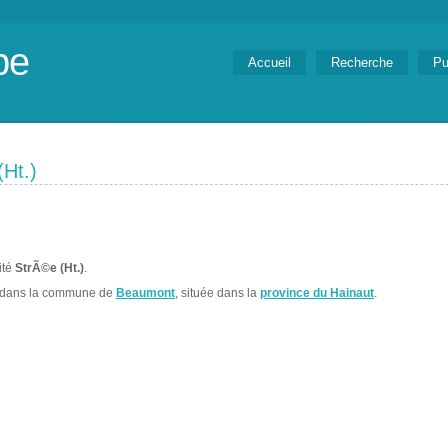
be
Accueil
Recherche
Pu
Ht.)
ité
StrÃ©e (Ht.)
.
 dans la commune de
Beaumont
, située dans la
province du Hainaut
.