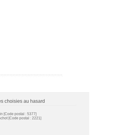
es choisies au hasard
in
[Code postal : 5377]
schot
[Code postal : 2221]