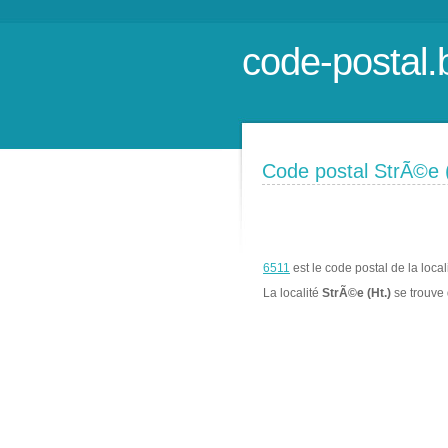
code-postal.
Code postal StrÃ©e (
6511
est le code postal de la local
La localité
StrÃ©e (Ht.)
se trouve