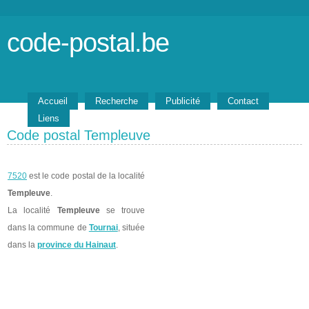
code-postal.be
Accueil
Recherche
Publicité
Contact
Liens
Code postal Templeuve
7520
est le code postal de la localité
Templeuve
.
La localité
Templeuve
se trouve
dans la commune de
Tournai
, située
dans la
province du Hainaut
.