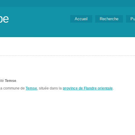
be
Accueil
Recherche
Pu
lité
Temse
.
 la commune de
Temse
, située dans la
province de Flandre orientale
.