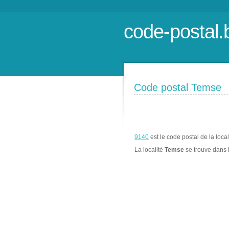
code-postal.
Code postal Temse
9140
est le code postal de la loca
La localité
Temse
se trouve dans