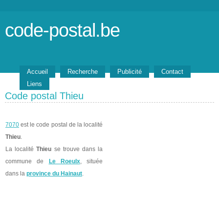
code-postal.be
Accueil
Recherche
Publicité
Contact
Liens
Code postal Thieu
7070
est le code postal de la localité
Thieu
.
La localité
Thieu
se trouve dans la
commune de
Le Roeulx
, située
dans la
province du Hainaut
.