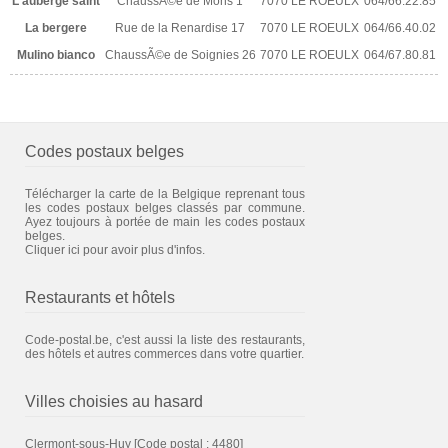
L'auberge saint
ChaussÃ©e de Mons 1
7070 LE ROEULX
064/66.22.85
La bergere
Rue de la Renardise 17
7070 LE ROEULX
064/66.40.02
Mulino bianco
ChaussÃ©e de Soignies 26
7070 LE ROEULX
064/67.80.81
Codes postaux belges
Télécharger la carte de la Belgique reprenant tous
les codes postaux belges classés par commune.
Ayez toujours à portée de main les codes postaux
belges.
Cliquer ici pour avoir plus d'infos.
Restaurants et hôtels
Code-postal.be, c'est aussi la liste des restaurants,
des hôtels et autres commerces dans votre quartier.
Villes choisies au hasard
Clermont-sous-Huy
[Code postal : 4480]