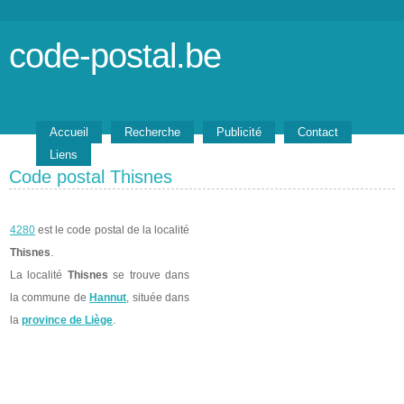
code-postal.be
Accueil
Recherche
Publicité
Contact
Liens
Code postal Thisnes
4280
est le code postal de la localité
Thisnes
.
La localité
Thisnes
se trouve dans
la commune de
Hannut
, située dans
la
province de Liège
.