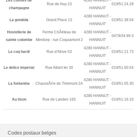
Les comtes de
4280 HANNUT -
Rue de Huy 23
019/51.24.28
champagne
HANNUIT
4280 HANNUT -
La gondola
Grand Place 13
019/51.38.54
HANNUIT
Hostellerie de
Ferme ChÃ¢teau de
4280 HANNUT -
0479/34.99.3
sainte colombe
Merdorp - rue Coquiamont 2
HANNUIT
4280 HANNUT -
Le coq hardi
Rue d'Atrive 53
019/51.21.73
HANNUIT
4280 HANNUT -
Le delice imperial
Rue Albert Ier 30
019/51.60.54
HANNUIT
4280 HANNUT -
La fontanina
ChaussÃ©e de Tirlemont 2A
019/51.05.30
HANNUIT
4280 HANNUT -
Au tison
Rue de Landen 165
019/51.16.33
HANNUIT
Codes postaux belges