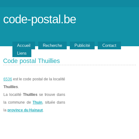
code-postal.be
Accueil
Recherche
Publicité
Contact
Liens
Code postal Thuillies
6536
est le code postal de la localité
Thuillies
.
La localité
Thuillies
se trouve dans
la commune de
Thuin
, située dans
la
province du Hainaut
.