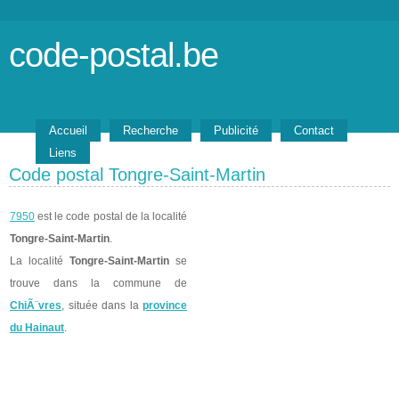
code-postal.be
Accueil
Recherche
Publicité
Contact
Liens
Code postal Tongre-Saint-Martin
7950
est le code postal de la localité
Tongre-Saint-Martin
.
La localité
Tongre-Saint-Martin
se
trouve dans la commune de
ChiÃ¨vres
, située dans la
province
du Hainaut
.