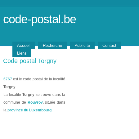
code-postal.be
Accueil
Recherche
Publicité
Contact
Liens
Code postal Torgny
6767
est le code postal de la localité
Torgny
.
La localité
Torgny
se trouve dans la
commune de
Rouvroy
, située dans
la
province du Luxembourg
.