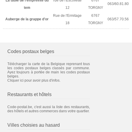
La table de l'empreinte du
rue de l'Escofiette
6767
063/60.81.80
tem
12
TORGNY
Rue de l'Ermitage
6767
Auberge de la grappe d'or
063/57.70.56
18
TORGNY
Codes postaux belges
Télécharger la carte de la Belgique reprenant tous
les codes postaux belges classés par commune.
Ayez toujours à portée de main les codes postaux
belges.
Cliquer ici pour avoir plus d'infos.
Restaurants et hôtels
Code-postal.be, c'est aussi la liste des restaurants,
des hôtels et autres commerces dans votre quartier.
Villes choisies au hasard