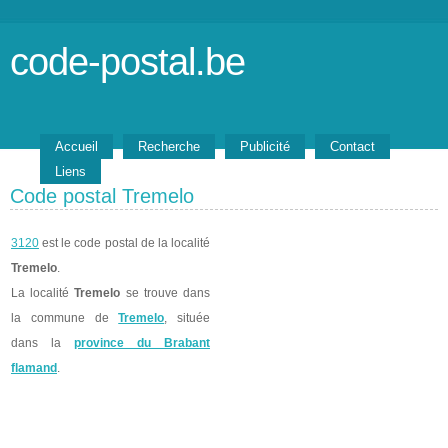
code-postal.be
Accueil
Recherche
Publicité
Contact
Liens
Code postal Tremelo
3120
est le code postal de la localité
Tremelo
.
La localité
Tremelo
se trouve dans
la commune de
Tremelo
, située
dans la
province du Brabant
flamand
.