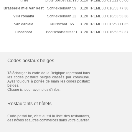
't riet
Grote Bollostraat 195
3120 TREMELO
015/22.65.60
Brasserie miel van kest
Schrieksebaan 59
3120 TREMELO
016/53.77.38
Villa romana
Schrieksebaan 12
3120 TREMELO
016/53.53.38
San daniele
Kruisstraat 165
3120 TREMELO
016/53.11.35
Lindenhof
Booischotsestraat 1
3120 TREMELO
016/53.52.37
Codes postaux belges
Télécharger la carte de la Belgique reprenant tous
les codes postaux belges classés par commune.
Ayez toujours à portée de main les codes postaux
belges.
Cliquer ici pour avoir plus d'infos.
Restaurants et hôtels
Code-postal.be, c'est aussi la liste des restaurants,
des hôtels et autres commerces dans votre quartier.