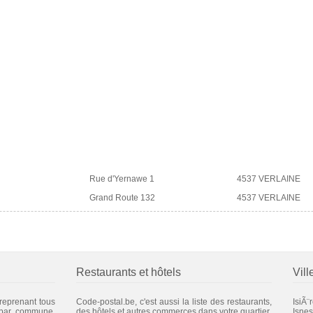
Rue d'Yernawe 1
4537 VERLAINE
Grand Route 132
4537 VERLAINE
Restaurants et hôtels
Vill
 reprenant tous
Code-postal.be, c'est aussi la liste des restaurants,
IsiÃ¨
 par commune.
des hôtels et autres commerces dans votre quartier.
Isnes