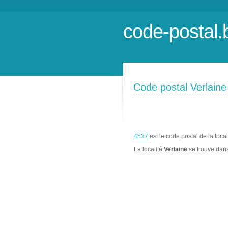
code-postal.
Code postal Verlaine
4537
est le code postal de la loca
La localité
Verlaine
se trouve da