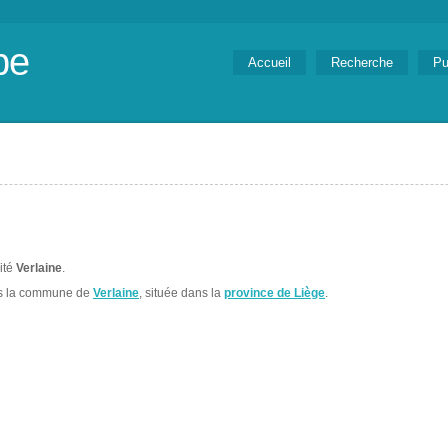
be
Accueil
Recherche
Pu
lité
Verlaine
.
ns la commune de
Verlaine
, située dans la
province de Liège
.