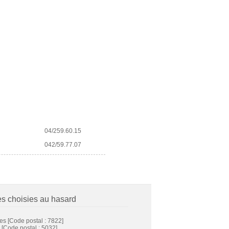
04/259.60.15
042/59.77.07
es choisies au hasard
res
[Code postal : 7822]
[Code postal : 5032]