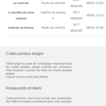
4577
La roseraie
Route de Limet 80
085/41.13.60
MODAVE
Le pavillon du vieux
VallÃ©e du Hoyoux
4577
085/41.13.43
chateau
9
MODAVE
4577
Auberge du hoyoux
Route de Limet 83
085/41.15.69
MODAVE
Codes postaux belges
Télécharger la carte de la Belgique reprenant tous
les codes postaux belges classés par commune.
Ayez toujours à portée de main les codes postaux
belges.
Cliquer ici pour avoir plus d'infos.
Restaurants et hôtels
Code-postal.be, c'est aussi la liste des restaurants,
des hôtels et autres commerces dans votre quartier.