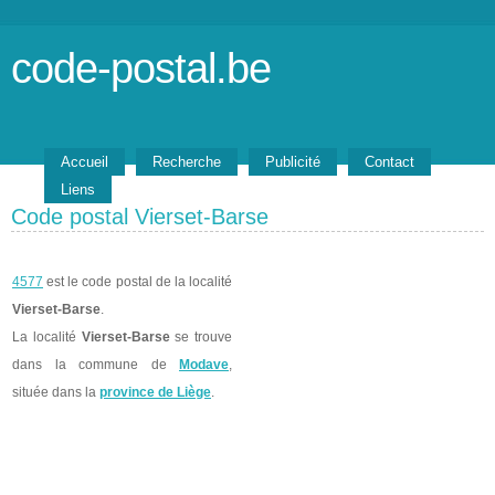
code-postal.be
Accueil
Recherche
Publicité
Contact
Liens
Code postal Vierset-Barse
4577
est le code postal de la localité
Vierset-Barse
.
La localité
Vierset-Barse
se trouve
dans la commune de
Modave
,
située dans la
province de Liège
.