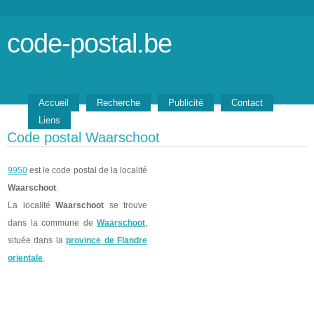
code-postal.be
Accueil
Recherche
Publicité
Contact
Liens
Code postal Waarschoot
9950
est le code postal de la localité
Waarschoot
.
La localité
Waarschoot
se trouve
dans la commune de
Waarschoot
,
située dans la
province de Flandre
orientale
.