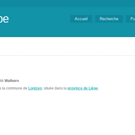
be
Accueil
Recherche
Pu
ité
Walhorn
.
ns la commune de
Lontzen
, située dans la
province de Liège
.