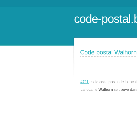
code-postal.
Code postal Walhorn
4711
est le code postal de la local
La localité
Walhorn
se trouve da