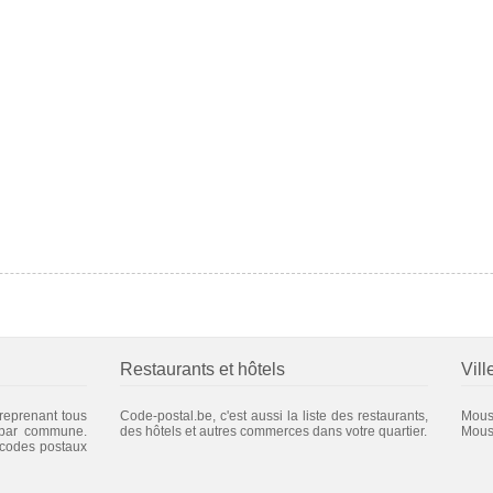
Restaurants et hôtels
Vill
 reprenant tous
Code-postal.be, c'est aussi la liste des restaurants,
Moust
 par commune.
des hôtels et autres commerces dans votre quartier.
Mous
 codes postaux