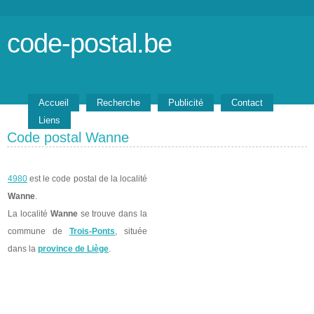
code-postal.be
Accueil
Recherche
Publicité
Contact
Liens
Code postal Wanne
4980
est le code postal de la localité
Wanne
.
La localité
Wanne
se trouve dans la
commune de
Trois-Ponts
, située
dans la
province de Liège
.