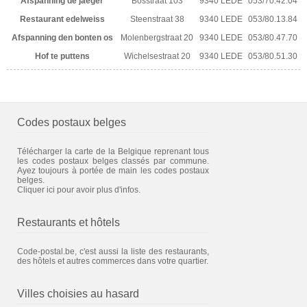
Afspanning de jaeger
Bosstraat 103
9340 LEDE
053/70.42.04
Restaurant edelweiss
Steenstraat 38
9340 LEDE
053/80.13.84
Afspanning den bonten os
Molenbergstraat 20
9340 LEDE
053/80.47.70
Hof te puttens
Wichelsestraat 20
9340 LEDE
053/80.51.30
Codes postaux belges
Télécharger la carte de la Belgique reprenant tous
les codes postaux belges classés par commune.
Ayez toujours à portée de main les codes postaux
belges.
Cliquer ici pour avoir plus d'infos.
Restaurants et hôtels
Code-postal.be, c'est aussi la liste des restaurants,
des hôtels et autres commerces dans votre quartier.
Villes choisies au hasard