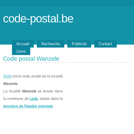
code-postal.be
Accueil
Recherche
Publicité
Contact
Liens
Code postal Wanzele
9340
est le code postal de la localité
Wanzele
.
La localité
Wanzele
se trouve dans
la commune de
Lede
, située dans la
province de Flandre orientale
.