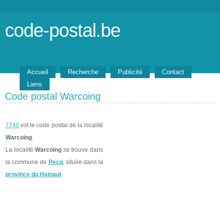
code-postal.be
Accueil
Recherche
Publicité
Contact
Liens
Code postal Warcoing
7740
est le code postal de la localité
Warcoing
.
La localité
Warcoing
se trouve dans
la commune de
Pecq
, située dans la
province du Hainaut
.