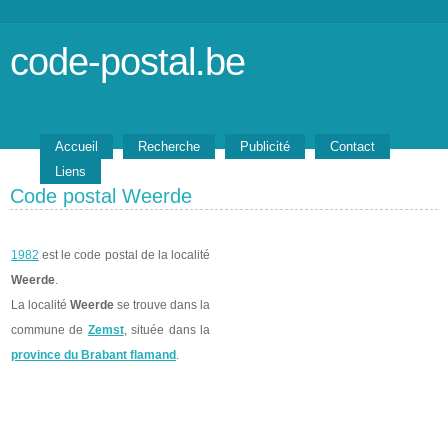
code-postal.be
Accueil
Recherche
Publicité
Contact
Liens
Code postal Weerde
1982
est le code postal de la localité
Weerde
.
La localité
Weerde
se trouve dans la
commune de
Zemst
, située dans la
province du Brabant flamand
.