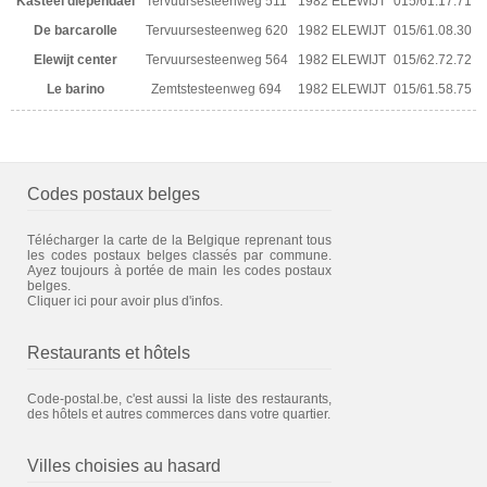
Kasteel diependael
Tervuursesteenweg 511
1982 ELEWIJT
015/61.17.71
De barcarolle
Tervuursesteenweg 620
1982 ELEWIJT
015/61.08.30
Elewijt center
Tervuursesteenweg 564
1982 ELEWIJT
015/62.72.72
Le barino
Zemtstesteenweg 694
1982 ELEWIJT
015/61.58.75
Codes postaux belges
Télécharger la carte de la Belgique reprenant tous
les codes postaux belges classés par commune.
Ayez toujours à portée de main les codes postaux
belges.
Cliquer ici pour avoir plus d'infos.
Restaurants et hôtels
Code-postal.be, c'est aussi la liste des restaurants,
des hôtels et autres commerces dans votre quartier.
Villes choisies au hasard